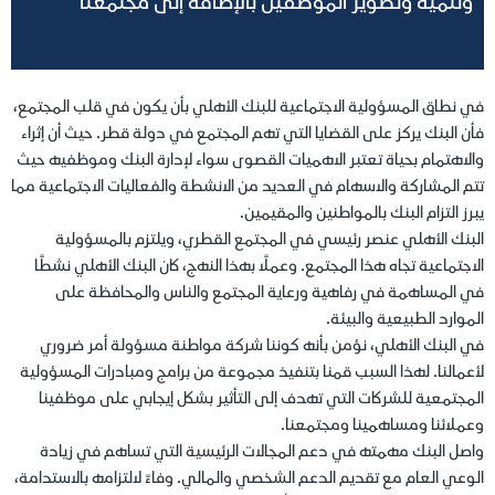
وتنمية وتطوير الموظفين بالإضافة إلى مجتمعنا
في نطاق المسؤولية الاجتماعية للبنك الأهلي بأن يكون في قلب المجتمع،
فأن البنك يركز على القضايا التي تهم المجتمع في دولة قطر. حيث أن إثراء
والاهتمام بحياة تعتبر الاهميات القصوى سواء لإدارة البنك وموظفيه حيث
تتم المشاركة والاسهام في العديد من الانشطة والفعاليات الاجتماعية مما
يبرز التزام البنك بالمواطنين والمقيمين.
البنك الأهلي عنصر رئيسي في المجتمع القطري، ويلتزم بالمسؤولية
الاجتماعية تجاه هذا المجتمع. وعملاً بهذا النهج، كان البنك الأهلي نشطًا
في المساهمة في رفاهية ورعاية المجتمع والناس والمحافظة على
الموارد الطبيعية والبيئة.
في البنك الأهلي، نؤمن بأنه كوننا شركة مواطنة مسؤولة أمر ضروري
لأعمالنا. لهذا السبب قمنا بتنفيذ مجموعة من برامج ومبادرات المسؤولية
المجتمعية للشركات التي تهدف إلى التأثير بشكل إيجابي على موظفينا
وعملائنا ومساهمينا ومجتمعنا.
واصل البنك مهمته في دعم المجالات الرئيسية التي تساهم في زيادة
الوعي العام مع تقديم الدعم الشخصي والمالي. وفاءً لالتزامه بالاستدامة،