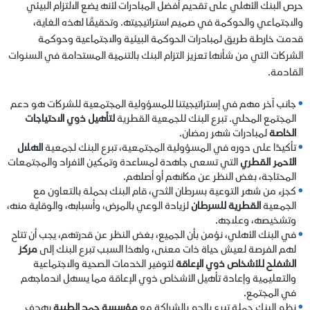
حرص البنك الأهلي على تقديم أفضل المبادرات لأنه يضع الالتزام البيئي
والاجتماعي والحوكمة في صميم استراتيجيته. وتحقيقًا لهذه الغاية،
قدمت خارطة طريق لمبادرات الحوكمة البيئية والاجتماعية وحوكمة
الشركات التي من شأنها تعزيز التزام البنك بالتنمية المستدامة في السنوات
القادمة.
جانب آخر مهم في إستراتيجيتنا للمسؤولية المجتمعية للشركات هو دعم
المجتمع المحلي. تبرع البنك للجمعية القطرية
لتأهيل ذوي الاحتياجات
الخاصة
لمبادرات شهر رمضان.
تأكيدًا على دوره في المسؤولية المجتمعية، تبرع البنك لجمعية
الهلال
الأحمر القطري
التي تسعى جاهدة لمساعدة وتمكين الأفراد والمجتمعات
المحتاجة، بغض النظر عن مكانهم أو أصلهم.
كجزء من شهر التوعية بسرطان الثدي، قام البنك بحملة بالتعاون مع
الجمعية
القطرية للسرطان
لزيادة الوعي بالمرض، وأسبابه، والوقاية منه،
وتشخيصه، وعلاجه.
في البنك الأهلي، نؤمن بأن الجميع، بغض النظر عن قدرتهم، يجب أن تتاح
لهم الفرصة لعيش حياة ذات معنى، ولهذا السبب تبرع البنك إلى
مركز
الشفلح للأشخاص ذوي الإعاقة
لتوفير الخدمات الصحية والاجتماعية
والتعليمية وإعادة تأهيل الأشخاص ذوي الإعاقة مما يسهل اندماجهم
في المجتمع.
نظم البنك حملة تبرع بالدم بالشراكة مع
مؤسسة حمد الطبية
بهدف