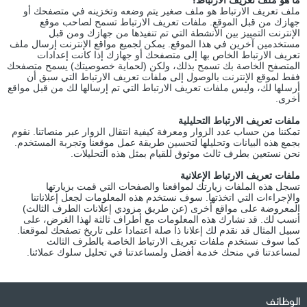
ما هو ملف تعريف الارتباط؟
ملف تعريف الارتباط هو ملف صغير يتم وضعه وتخزينه في متصفحك أو
جهازك من قبل الموقع. ملفات تعريف الارتباط تسمح لصاحب موقع
الإنترنت التمييز بين الأنشطة التي تم تنفيذها من جهازك ومن قبل
مستخدمين آخرين في هذا الموقع. يمكن لجميع مواقع الإنترنت إرسال ملف
تعريف الارتباط الخاص بها إلى متصفحك أو جهازك إذا كانت إعدادات
المتصفح الخاصة بك تسمح بذلك، ولكن (لحماية خصوصيتك) يسمح متصفحك
فقط لموقع الإنترنت بالوصول إلى ملفات تعريف الارتباط التي سبق أن
أرسلها لك، وليس ملفات تعريف الارتباط التي تم إرسالها لك من قبل مواقع
أخرى.
ملفات تعريف الارتباط التحليلية
تمكننا من حساب عدد الزوار ومعرفة كيفية انتقال الزوار عبر منصاتنا. نقوم
بجمع هذه البيانات وتحليلها لتحسين طريقة عمل موقعنا وتجربة المستخدم.
نحن نستعين بطرف ثالث موثوق للقيام بمثل هذه التحليلات.
ملفات تعريف الارتباط الإعلانية
تسجل هذه الملفات زيارتك لمواقعنا والصفحات التي قمت بزيارتها
والإجراءات التي اتخذتها. سوف نستخدم هذه المعلومات لجعل إعلاناتنا
المعروضة على مواقع أخرى (عن طريق مزودي إعلانات الطرف الثالث)
أنسب لك. قد نشارك هذه المعلومات مع أطراف ثالثة لهذا الغرض، على
سبيل المثال قد نقدم لك إعلانا ذا صلة اعتمادا على تاريخ تصفحك لموقعنا.
كما سوف نستخدم ملفات تعريف الارتباط الخاصة بالطرف الثالث
لمساعدتنا في منحك خدمة أفضل ولمساعدتنا في تحليل سلوك عملائنا.
الوظائف