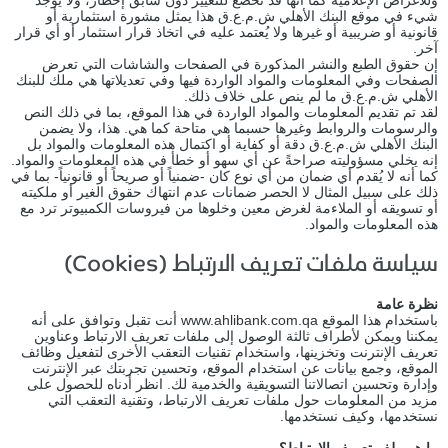
وللأغراض الإعلامية كما أنها قد تخضع للتغيير دون سابق إخطار، ولا يوجد
شيء في موقع البنك الأهلي ش.م.ع.ق هذا يمثل مشورة استثمارية أو
قانونية أو ضريبية أو غيرها ولا يُعتمد عليه في اتخاذ قرار استثمار أو أي قرار
آخر.
إن حقوق الطبع والنشر المذكورة في الصفحات والشاشات التي تعرض
الصفحات وفي المعلومات والمواد الواردة فيها وفي تعديلاتها هي ملك للبنك
الأهلي ش.م.ع.ق ما لم ينص على خلاف ذلك.
لقد تم تقديم المعلومات والمواد الواردة في هذا الموقع، بما في ذلك النص
والرسومات والروابط وغيرها حسبما هي متاحة كما هي. هذا، ولا يضمن
البنك الأهلي ش.م.ع.ق دقة أو كفاية أو اكتمال هذه المعلومات والمواد بل
إنه يخلي مسؤوليته صراحةً عن أي سهو أو خطأ في هذه المعلومات والمواد.
كما أنه لا يُقدم أي ضمان من أي نوع كان -ضمنياً أو صريحاً أو قانونياً- بما في
ذلك على سبيل المثال لا الحصر ضمانات عدم انتهاك حقوق الغير أو ملكيته
أو تسويقه أو الملاءمة لغرض معين وخلوها من فيروسات الكمبيوتر ترد مع
هذه المعلومات والمواد.
سياسة ملفات تعريف الارتباط (Cookies)
نظرة عامة
باستخدام هذا الموقع www.ahlibank.com.qa أنت تقبل وتوافق على أنه
يمكننا ويمكن لأطراف ثالثة الوصول إلى ملفات تعريف الارتباط وعناوين
تعريف الإنترنت وتخزينها، واستخدام تقنيات التعقب الأخرى لتفعيل وظائف
الموقع، وجمع بيانات عن استخدام الموقع، وتحسين تجربتك عبر الإنترنت
وإدارة وتحسين اتصالاتنا التسويقية والخدمية لك. انظر أدناه للحصول على
مزيد من المعلومات حول ملفات تعريف الارتباط، وتقنية التعقب التي
نستخدمها، وكيف نستخدمها.