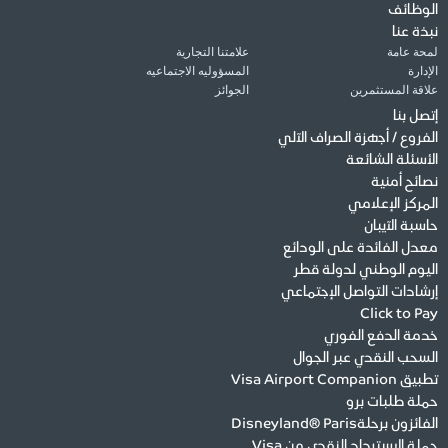
الوظائف
نبذة عنا
لمحة عامة
علامتنا التجارية
الإدارة
المسؤوليه الاجتماعيه
علاقة المستثمرين
الجوائز
إتصل بنا
الفروع / أجهزة الصراف الآلي
الأسئلة الشائعة
نصائح أمنية
المركز الإعلامي
حاسبة الآيبان
معدل الفائدة على الودائع
اليوم الوطني لدولة قطر
إرشادات التواصل الإجتماعي
Click to Pay
خدمة الدفع الفوري
السحب النقدي عبر الجوال
تطبيق Visa Airport Companion
حملة طلبات برو
الفائزون برحلةDisneyland® Paris
حملة الاسترداد النقدي من Visa