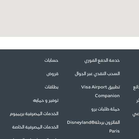
خدمة الدفع الفوري
حسابات
السحب النقدي عبر الجوال
قروض
ئع
تطبيق Visa Airport
بطاقات
Companion
ر
توفير و حمايه
حملة طلبات برو
اعي
الخدمات المصرفية بريميوم
الفائزون برحلةDisneyland®
الخدمات المصرفية الخاصة
Paris