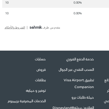
خدمة الدفع الفوري
حسابات
السحب النقدي عبر الجوال
قروض
ئع
تطبيق Visa Airport
بطاقات
Companion
ر
توفير و حمايه
حملة طلبات برو
اعي
الخدمات المصرفية بريميوم
الفائزون برحلةDisneyland®